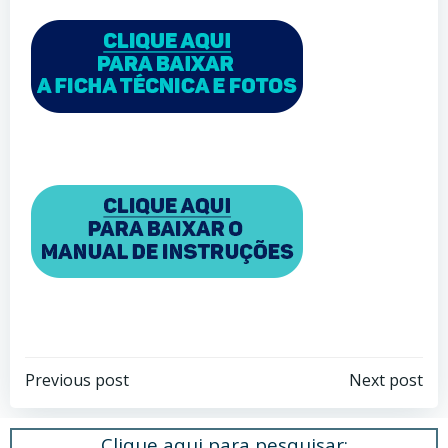
Post
Post
Previous post
Next post
navigation
navigation
Clique aqui para pesquisar: