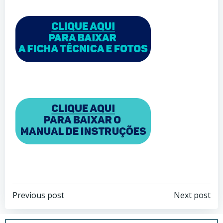
Post
Post
Previous post
Next post