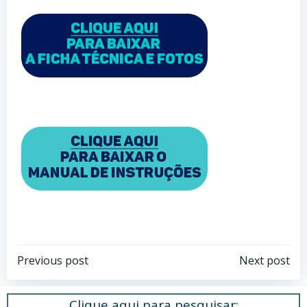
Post
Post
Previous post
Next post
navigation
navigation
Clique aqui para pesquisar: